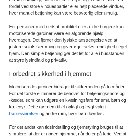
fordel ved store vinduespartier eller højt placerede vinduer,
hvor manuel betjening kan være besværlig eller umulig.
For personer med nedsat mobilitet eller ældre borgere kan
motoriserede gardiner være en afgørende hjælp i
hverdagen. Det fjerner den fysiske anstrengelse ved at
justere solafskærmning og giver øget selvstændighed i eget
hjem. Den simple betjening gør det let for alle i husstanden
at styre lysindfald og privatliv.
Forbedret sikkerhed i hjemmet
Motoriserede gardiner bidrager til sikkerheden på to måder.
For det første eliminerer de behovet for betjeningssnore og
-kæder, som kan udgøre en kvælningsfare for små børn og
kæledyr. Dette gør dem til et oplagt og trygt valg i
børneværelser
og andre rum, hvor børn færdes.
For det andet kan tidsindstilling og fjernstyring bruges til at
simulere, at der er nogen hjemme, når du er på ferie. Ved at