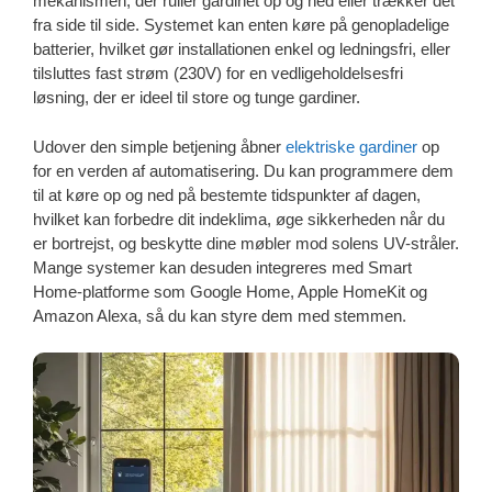
mekanismen, der ruller gardinet op og ned eller trækker det
fra side til side. Systemet kan enten køre på genopladelige
batterier, hvilket gør installationen enkel og ledningsfri, eller
tilsluttes fast strøm (230V) for en vedligeholdelsesfri
løsning, der er ideel til store og tunge gardiner.
Udover den simple betjening åbner
elektriske gardiner
op
for en verden af automatisering. Du kan programmere dem
til at køre op og ned på bestemte tidspunkter af dagen,
hvilket kan forbedre dit indeklima, øge sikkerheden når du
er bortrejst, og beskytte dine møbler mod solens UV-stråler.
Mange systemer kan desuden integreres med Smart
Home-platforme som Google Home, Apple HomeKit og
Amazon Alexa, så du kan styre dem med stemmen.