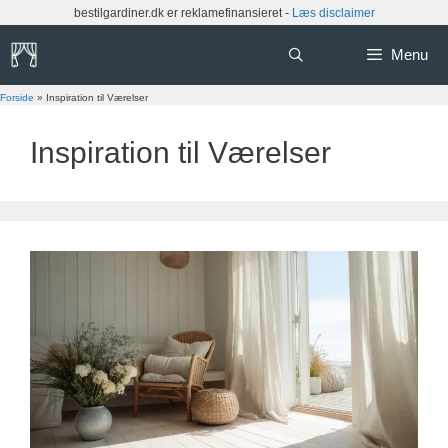
Hop
bestilgardiner.dk er reklamefinansieret -
Læs disclaimer
til
indhold
Menu
Forside
»
Inspiration til Værelser
Inspiration til Værelser