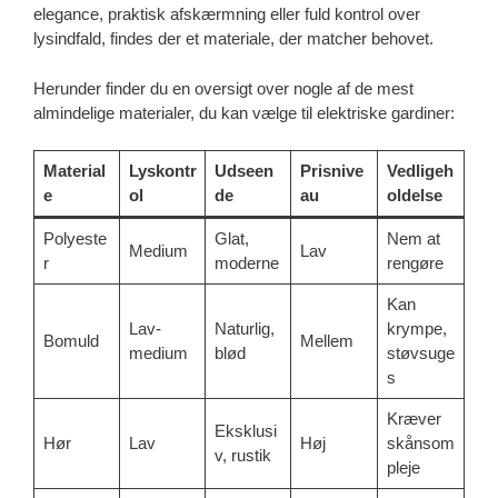
elegance, praktisk afskærmning eller fuld kontrol over
lysindfald, findes der et materiale, der matcher behovet.
Herunder finder du en oversigt over nogle af de mest
almindelige materialer, du kan vælge til elektriske gardiner:
Material
Lyskontr
Udseen
Prisnive
Vedligeh
e
ol
de
au
oldelse
Polyeste
Glat,
Nem at
Medium
Lav
r
moderne
rengøre
Kan
Lav-
Naturlig,
krympe,
Bomuld
Mellem
medium
blød
støvsuge
s
Kræver
Eksklusi
Hør
Lav
Høj
skånsom
v, rustik
pleje