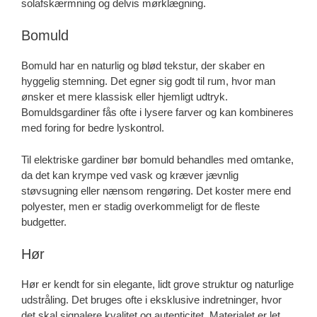
solafskærmning og delvis mørklægning.
Bomuld
Bomuld har en naturlig og blød tekstur, der skaber en
hyggelig stemning. Det egner sig godt til rum, hvor man
ønsker et mere klassisk eller hjemligt udtryk.
Bomuldsgardiner fås ofte i lysere farver og kan kombineres
med foring for bedre lyskontrol.
Til elektriske gardiner bør bomuld behandles med omtanke,
da det kan krympe ved vask og kræver jævnlig
støvsugning eller nænsom rengøring. Det koster mere end
polyester, men er stadig overkommeligt for de fleste
budgetter.
Hør
Hør er kendt for sin elegante, lidt grove struktur og naturlige
udstråling. Det bruges ofte i eksklusive indretninger, hvor
det skal signalere kvalitet og autenticitet. Materialet er let