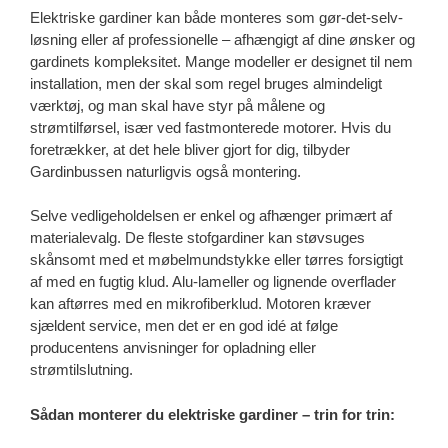
Elektriske gardiner kan både monteres som gør-det-selv-
løsning eller af professionelle – afhængigt af dine ønsker og
gardinets kompleksitet. Mange modeller er designet til nem
installation, men der skal som regel bruges almindeligt
værktøj, og man skal have styr på målene og
strømtilførsel, især ved fastmonterede motorer. Hvis du
foretrækker, at det hele bliver gjort for dig, tilbyder
Gardinbussen naturligvis også montering.
Selve vedligeholdelsen er enkel og afhænger primært af
materialevalg. De fleste stofgardiner kan støvsuges
skånsomt med et møbelmundstykke eller tørres forsigtigt
af med en fugtig klud. Alu-lameller og lignende overflader
kan aftørres med en mikrofiberklud. Motoren kræver
sjældent service, men det er en god idé at følge
producentens anvisninger for opladning eller
strømtilslutning.
Sådan monterer du elektriske gardiner – trin for trin: