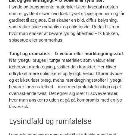
Let og gennemsigtigt – fx voile eller tynd hør:
I tynde og transparente materialer bliver lysegul næsten
som et gyldent skær i vinduet. Lyset slipper igennem og får
gardinet til at gløde. Det skaber en blid, diffus belysning,
som virker både romantisk og opløftende. Perfekt til rum,
hvor man ønsker at bevare lys og åbenhed – fx køkken,
spisestue eller sommerhus.
Tungt og dramatisk – fx velour eller mørklægningsstof:
Når lysegul bruges i tunge materialer, som velour eller
tætvævet mørklægning, skifter den karakter. Her bliver
udtrykket mere sofistikeret og fyldigt. Velour tilfører dybde
og et luksuriøst præg, mens mørklægningsstoffer i lysegul
bevarer farvens lethed – men med praktisk funktion og et
overraskende twist. Det egner sig især til soveværelser,
hvor man ønsker ro uden at gå på kompromis med en lys
farveskala.
Lysindfald og rumfølelse
Lysegule gardiner er som skabt til at arbejde med lyset –