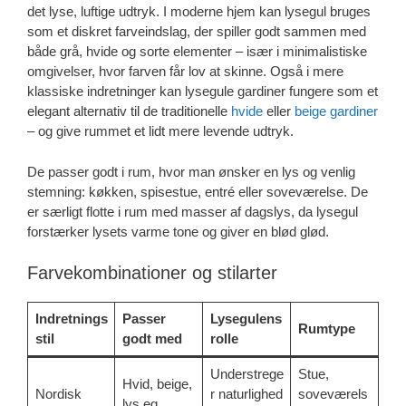
det lyse, luftige udtryk. I moderne hjem kan lysegul bruges
som et diskret farveindslag, der spiller godt sammen med
både grå, hvide og sorte elementer – især i minimalistiske
omgivelser, hvor farven får lov at skinne. Også i mere
klassiske indretninger kan lysegule gardiner fungere som et
elegant alternativ til de traditionelle
hvide
eller
beige gardiner
– og give rummet et lidt mere levende udtryk.
De passer godt i rum, hvor man ønsker en lys og venlig
stemning: køkken, spisestue, entré eller soveværelse. De
er særligt flotte i rum med masser af dagslys, da lysegul
forstærker lysets varme tone og giver en blød glød.
Farvekombinationer og stilarter
Indretnings
Passer
Lysegulens
Rumtype
stil
godt med
rolle
Understrege
Stue,
Hvid, beige,
Nordisk
r naturlighed
soveværels
lys eg