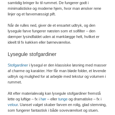
samtidig bringer liv til rummet. De fungerer godt i
minimalistiske og moderne hjem, hvor man ønsker rene
linjer og et farvemæssigt pift.
Når de rulles ned, giver de et ensartet udtryk, og den
lysegule farve fungerer næsten som et solfilter – den
dæmper lysindfaldet uden at mørklægge helt, hvilket er
ideelt til fx køkken eller børneværelse.
Lysegule stofgardiner
Stofgardiner
i lysegul er den klassiske løsning med masser
af charme og karakter. Her får man bløde folder, et levende
udtryk og mulighed for at arbejde med tekstur og volumen i
rummet.
Alt efter materialevalg kan lysegule stofgardiner fremstå
lette og luftige – fx i
hør
– eller
tunge
og dramatiske – fx i
velour
. Uanset valget skaber farven en rolig, glad stemning,
som fungerer fantastisk i både soveværelset og stuen.