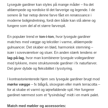
Lysegule gardiner kan styles på mange måder – fra det
afdæmpede og nordiske til det farverige og legende. I de
senere år har netop denne farve fået en renæssance i
moderne boligindretning, fordi den både kan stå alene og
fungere som del af et større farvespil.
En populær trend er
ton-i-ton
, hvor lysegule gardiner
matches med vægge og tekstiler i varme, afdæmpede
gulnuancer. Det skaber en blød, harmonisk stemning –
især i soveværelser og stuer. En anden stærk tendens er
lag-på-lag
, hvor man kombinerer lysegule voilegardiner
med tykkere, mere strukturerede gardiner i fx naturfarver.
Det giver dybde og fleksibilitet i lysstyring.
I kontrastorienterede hjem ses lysegule gardiner brugt mod
mørke vægge
– fx blågrå, skovgrøn eller mørk terracotta –
for at skabe et varmt og iøjnefaldende spil. Her fungerer
gardinet nærmest som et “lysindslag” midt i en mørk palet.
Match med møbler og accessories: