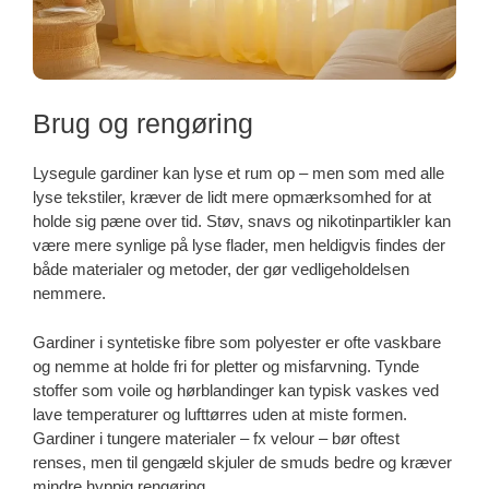
Brug og rengøring
Lysegule gardiner kan lyse et rum op – men som med alle
lyse tekstiler, kræver de lidt mere opmærksomhed for at
holde sig pæne over tid. Støv, snavs og nikotinpartikler kan
være mere synlige på lyse flader, men heldigvis findes der
både materialer og metoder, der gør vedligeholdelsen
nemmere.
Gardiner i syntetiske fibre som polyester er ofte vaskbare
og nemme at holde fri for pletter og misfarvning. Tynde
stoffer som voile og hørblandinger kan typisk vaskes ved
lave temperaturer og lufttørres uden at miste formen.
Gardiner i tungere materialer – fx velour – bør oftest
renses, men til gengæld skjuler de smuds bedre og kræver
mindre hyppig rengøring.