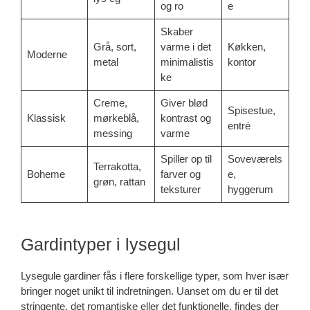
og ro
e
Skaber
Grå, sort,
varme i det
Køkken,
Moderne
metal
minimalistis
kontor
ke
Creme,
Giver blød
Spisestue,
Klassisk
mørkeblå,
kontrast og
entré
messing
varme
Spiller op til
Soveværels
Terrakotta,
Boheme
farver og
e,
grøn, rattan
teksturer
hyggerum
Gardintyper i lysegul
Lysegule gardiner fås i flere forskellige typer, som hver især
bringer noget unikt til indretningen. Uanset om du er til det
stringente, det romantiske eller det funktionelle, findes der