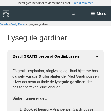
Hop
bestilgardiner.dk er reklamefinansieret -
Læs disclaimer
til
indhold
Menu
Forside
»
Vælg Farve
»
Lysegule gardiner
Lysegule gardiner
Bestil GRATIS besøg af Gardinbussen
Få gratis inspiration, rådgivning og tilbud hjemme hos
dig selv –
gratis & uforpligtende
. Med Gardinbussen
bliver det nemt at finde de
lysegule gardiner
, der
passer perfekt til dine vinduer.
Sådan fungerer det:
Book et besøg
– Vi anbefaler Gardinbussen,