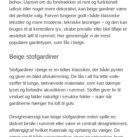
behov. Uanset om du foretrækker et rent og funktionelt
udtryk eller noget mere dekorativt, kan beige gardiner være
det perfekte valg. Farven fungerer godt i både klassiske
tekstiler og mere moderne, tekniske løsninger – og den kan
bruges til at kontrollere lys, skabe privatliv eller blot tilføje et
æstetisk løft til rummet. Her gennemgår vi de mest
populære gardintyper, som fås i beige.
Beige stofgardiner
Stofgardiner i beige er en tidløs klassiker, der både pynter
og giver en blød afskærmning. De fås i alt fra lette voile-
stoffer til tunge, tætvævede materialer, som kan dæmpe
lyset og forbedre akustikken i rummet. Stoffet giver liv til
vinduet og falder naturligt i smukke folder – især når
gardinerne hænger fra loft til gulv.
Designmæssigt kan beige stofgardiner enten spille en
diskret birolle i rummet eller være et centralt designelement,
afhængigt af hvilket materiale og ophæng du vælger. De
egner sig til både soveværelser, stuer og spisestuer, hvor