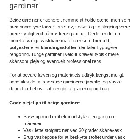
gardiner
Beige gardiner er generelt nemme at holde pæne, men som
med andre lyse farver kan støv, snavs og solblegning være
mere synligt end på mørkere gardiner. Derfor er det en
fordel at vælge vaskbare materialer som
bomuld,
polyester
eller
blandingsstoffer
, der tåler hyppigere
rengøring. Tunge gardiner i velour kræver typisk mere
skånsom pleje og eventuelt professionel rens.
For at bevare farven og materialets udtryk længst muligt,
anbefales det at støvsuge gardinerne jævnligt og vaske
dem efter behov – afhængigt af placering og brug.
Gode plejetips til beige gardiner:
Støvsug med møbelmundstykke én gang om
måneden
Vask lette stofgardiner ved 30 grader skånevask
Brug vaskepose for at beskytte stoffet under vask