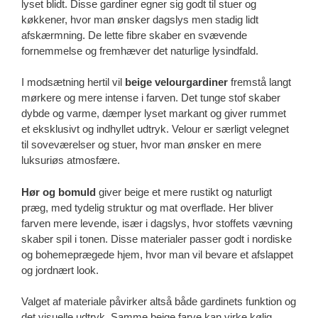
lyset blidt. Disse gardiner egner sig godt til stuer og
køkkener, hvor man ønsker dagslys men stadig lidt
afskærmning. De lette fibre skaber en svævende
fornemmelse og fremhæver det naturlige lysindfald.
I modsætning hertil vil
beige velourgardiner
fremstå langt
mørkere og mere intense i farven. Det tunge stof skaber
dybde og varme, dæmper lyset markant og giver rummet
et eksklusivt og indhyllet udtryk. Velour er særligt velegnet
til soveværelser og stuer, hvor man ønsker en mere
luksuriøs atmosfære.
Hør og bomuld
giver beige et mere rustikt og naturligt
præg, med tydelig struktur og mat overflade. Her bliver
farven mere levende, især i dagslys, hvor stoffets vævning
skaber spil i tonen. Disse materialer passer godt i nordiske
og bohemeprægede hjem, hvor man vil bevare et afslappet
og jordnært look.
Valget af materiale påvirker altså både gardinets funktion og
det visuelle udtryk. Samme beige farve kan virke kølig,