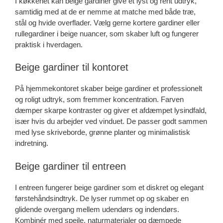
I køkkenet kan beige gardiner give et lyst og rent udtryk,
samtidig med at de er nemme at matche med både træ,
stål og hvide overflader. Vælg gerne kortere gardiner eller
rullegardiner i beige nuancer, som skaber luft og fungerer
praktisk i hverdagen.
Beige gardiner til kontoret
På hjemmekontoret skaber beige gardiner et professionelt
og roligt udtryk, som fremmer koncentration. Farven
dæmper skarpe kontraster og giver et afdæmpet lysindfald,
især hvis du arbejder ved vinduet. De passer godt sammen
med lyse skriveborde, grønne planter og minimalistisk
indretning.
Beige gardiner til entreen
I entreen fungerer beige gardiner som et diskret og elegant
førstehåndsindtryk. De lyser rummet op og skaber en
glidende overgang mellem udendørs og indendørs.
Kombinér med spejle, naturmaterialer og dæmpede