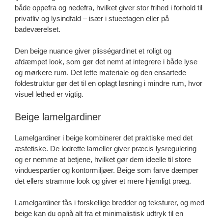
både oppefra og nedefra, hvilket giver stor frihed i forhold til
privatliv og lysindfald – især i stueetagen eller på
badeværelset.
Den beige nuance giver plisségardinet et roligt og
afdæmpet look, som gør det nemt at integrere i både lyse
og mørkere rum. Det lette materiale og den ensartede
foldestruktur gør det til en oplagt løsning i mindre rum, hvor
visuel lethed er vigtig.
Beige lamelgardiner
Lamelgardiner i beige kombinerer det praktiske med det
æstetiske. De lodrette lameller giver præcis lysregulering
og er nemme at betjene, hvilket gør dem ideelle til store
vinduespartier og kontormiljøer. Beige som farve dæmper
det ellers stramme look og giver et mere hjemligt præg.
Lamelgardiner fås i forskellige bredder og teksturer, og med
beige kan du opnå alt fra et minimalistisk udtryk til en