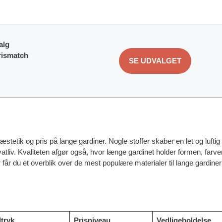
alg
rismatch
SE UDVALGET
æstetik og pris på lange gardiner. Nogle stoffer skaber en let og luftig
atliv. Kvaliteten afgør også, hvor længe gardinet holder formen, farv
 får du et overblik over de mest populære materialer til lange gardine
tryk
Prisniveau
Vedligeholdelse