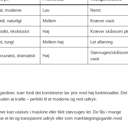
at, moderne
Lav
Nemt
dt, naturligt
Mellem
Kræver vask
stikt, eksklusivt
Høj
Kræver skånsom pl
t, tungt
Mellem-høj
Let aftørring
Støvsuges/skånso
ksuriøst, dramatisk
Høj
vask
gardiner, især fordi det kombinerer lav pris med høj funktionalitet. Det
 uden at krølle – perfekt til et moderne og rent udtryk.
diner kan vaskes i maskine eller blot støvsuges let. De fås i mange
kabe et let og transparent udtryk eller som mørklægningsgardin med