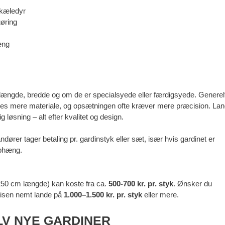
 kæledyr
øring
æng
, længde, bredde og om de er specialsyede eller færdigsyede. Generel
bruges mere materiale, og opsætningen ofte kræver mere præcision. La
løsning – alt efter kvalitet og design.
dører tager betaling pr. gardinstyk eller sæt, især hvis gardinet er
ophæng.
 250 cm længde) kan koste fra ca.
500-700 kr. pr. styk
. Ønsker du
prisen nemt lande på
1.000–1.500 kr. pr. styk
eller mere.
LV NYE GARDINER