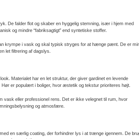
ryk. De falder flot og skaber en hyggelig stemning, især i hjem med
anisk og mindre “fabriksagtigt” end syntetiske stoffer.
n krympe i vask og skal typisk stryges for at hænge pænt. De er mi
 let filtrering af dagslys.
look. Materialet har en let struktur, der giver gardinet en levende
Hør er populært i boliger, hvor æstetik og tekstur prioriteres højt.
 vask eller professionel rens. Det er ikke velegnet til rum, hvor
stemningsbelysning og atmosfære.
d en særlig coating, der forhindrer lys i at trænge igennem. De br