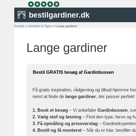
Hop
til
bestilgardiner.dk
indhold
Forside
»
Gardiner & Typer
»
Lange gardiner
Lange gardiner
Bestil GRATIS besøg af Gardinbussen
Få gratis inspiration, rådgivning og tilbud hjemme ho
nemt at finde de
lange gardiner
, der passer perfekt t
1. Book et besøg
– Vi anbefaler
Gardinbussen
, so
2. Vælg stof og løsning
– Find den type, farve og fu
3. Få opmåling og prisoverslag
– Gardineksperten m
4. Bestil og få monteret
– Når du er klar, bestiller d