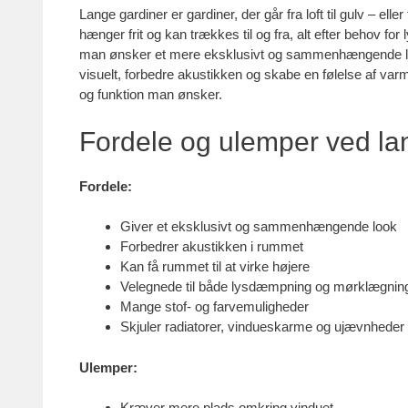
Lange gardiner er gardiner, der går fra loft til gulv – e
hænger frit og kan trækkes til og fra, alt efter behov for
man ønsker et mere eksklusivt og sammenhængende look
visuelt, forbedre akustikken og skabe en følelse af varme
og funktion man ønsker.
Fordele og ulemper ved la
Fordele:
Giver et eksklusivt og sammenhængende look
Forbedrer akustikken i rummet
Kan få rummet til at virke højere
Velegnede til både lysdæmpning og mørklægnin
Mange stof- og farvemuligheder
Skjuler radiatorer, vindueskarme og ujævnheder
Ulemper:
Kræver mere plads omkring vinduet