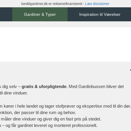
bestilgardiner.dk er reklamefinansieret -
Læs disclaimer
Gardiner & Typer
Inspiration til Værelser
s dig selv –
gratis & uforpligtende
. Med Gardinbussen bliver det
il dine vinduer.
m kører i hele landet og tager stofprøver og ekspertise med til din dør.
nktion, der passer til dine rum og behov.
åler dine vinduer og giver dig en fast pris på stedet.
u – og får gardinet leveret og monteret professionelt.