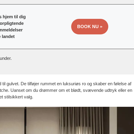
 hjem til dig
forpligtende
BOOK NU »
anmeldelser
e landet
under.
 til gulvet. De tilføjer rummet en luksuriøs ro og skaber en følelse af
tche. Uanset om du drømmer om et blødt, svævende udtryk eller en
 stilsikkert valg.