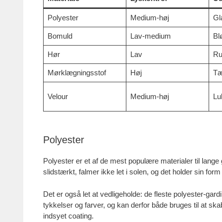
Polyester
Medium-høj
Gl
Bomuld
Lav-medium
Blø
Hør
Lav
Ru
Mørklægningsstof
Høj
Tæ
Velour
Medium-høj
Lu
Polyester
Polyester er et af de mest populære materialer til lange 
slidstærkt, falmer ikke let i solen, og det holder sin form
Det er også let at vedligeholde: de fleste polyester-gar
tykkelser og farver, og kan derfor både bruges til at s
indsyet coating.