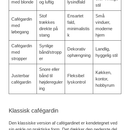
med blonde
og luftig
lysindfald
stil
Stof
Ensartet
Små
Cafégardin
trækkes
fald,
vinduer,
med
direkte på
minimalistis
moderne
løbegang
stang
k
hjem
Cafégardin
Synlige
Dekorativ
Landlig,
med
bånd/stropp
ophængning
hyggelig stil
stropper
er
Snore eller
Køkken,
Justerbar
bånd til
Fleksibel
kontor,
cafégardin
højdereguler
lyskontrol
hobbyrum
ing
Klassisk cafégardin
Den klassiske version af cafégardinet er kendetegnet ved
sin enkle og praktiske form. Det dækker den nederste del