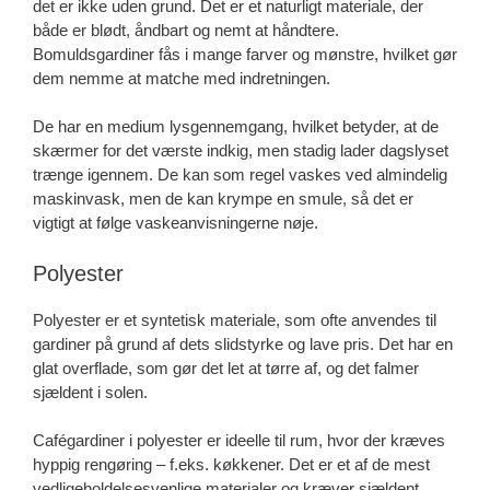
det er ikke uden grund. Det er et naturligt materiale, der
både er blødt, åndbart og nemt at håndtere.
Bomuldsgardiner fås i mange farver og mønstre, hvilket gør
dem nemme at matche med indretningen.
De har en medium lysgennemgang, hvilket betyder, at de
skærmer for det værste indkig, men stadig lader dagslyset
trænge igennem. De kan som regel vaskes ved almindelig
maskinvask, men de kan krympe en smule, så det er
vigtigt at følge vaskeanvisningerne nøje.
Polyester
Polyester er et syntetisk materiale, som ofte anvendes til
gardiner på grund af dets slidstyrke og lave pris. Det har en
glat overflade, som gør det let at tørre af, og det falmer
sjældent i solen.
Cafégardiner i polyester er ideelle til rum, hvor der kræves
hyppig rengøring – f.eks. køkkener. Det er et af de mest
vedligeholdelsesvenlige materialer og kræver sjældent