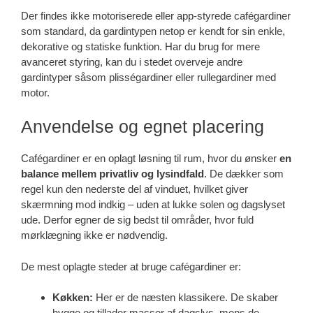
Der findes ikke motoriserede eller app-styrede cafégardiner
som standard, da gardintypen netop er kendt for sin enkle,
dekorative og statiske funktion. Har du brug for mere
avanceret styring, kan du i stedet overveje andre
gardintyper såsom plisségardiner eller rullegardiner med
motor.
Anvendelse og egnet placering
Cafégardiner er en oplagt løsning til rum, hvor du ønsker
en
balance mellem privatliv og lysindfald
. De dækker som
regel kun den nederste del af vinduet, hvilket giver
skærmning mod indkig – uden at lukke solen og dagslyset
ude. Derfor egner de sig bedst til områder, hvor fuld
mørklægning ikke er nødvendig.
De mest oplagte steder at bruge cafégardiner er:
Køkken:
Her er de næsten klassikere. De skaber
hygge og tillader masser af dagslys, mens de