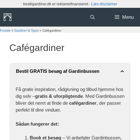
Hop
bestilgardiner.dk er reklamefinansieret -
Læs disclaimer
til
indhold
Menu
Forside
»
Gardiner & Typer
»
Cafégardiner
Cafégardiner
Bestil GRATIS besøg af Gardinbussen
Få gratis inspiration, rådgivning og tilbud hjemme hos
dig selv –
gratis & uforpligtende
. Med Gardinbussen
bliver det nemt at finde de
cafégardiner
, der passer
perfekt til dine vinduer.
Sådan fungerer det:
Book et besøg
– Vi anbefaler Gardinbussen,