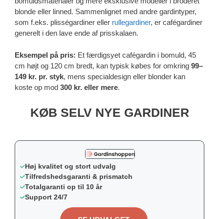
bomuldsmaterialer og mere eksklusive modeller i broderet
blonde eller linned. Sammenlignet med andre gardintyper,
som f.eks. plisségardiner eller
rullegardiner
, er cafégardiner
generelt i den lave ende af prisskalaen.
Eksempel på pris:
Et færdigsyet cafégardin i bomuld, 45
cm højt og 120 cm bredt, kan typisk købes for omkring
99–
149 kr. pr. styk
, mens specialdesign eller blonder kan
koste op mod
300 kr. eller mere
.
KØB SELV NYE GARDINER
Høj kvalitet og stort udvalg
Tilfredshedsgaranti & prismatch
Totalgaranti op til 10 år
Support 24/7