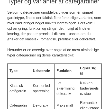
Typer og varianter af cafégardiner
Selvom cafégardiner umiddelbart lyder som én simpel
gardintype, findes der faktisk flere forskellige varianter, som
hver især bringer noget unikt til indretningen. Forskelle i
ophængning, funktion og stil gør det muligt at finde en
løsning, der passer præcis til dit rum – uanset om du
ønsker det klassisk, romantisk, praktisk eller dekorativt.
Herunder er en oversigt over nogle af de mest almindelige
typer cafégardiner og deres karakteristika:
Egner sig
Type
Udseende
Funktion
til
Let
Køkken,
Klassisk
Kort, enkel
skærmning,
badeværels
cafégardin
opsætning
dekorativ
e, stue
Romantisk
Cafégardin
Dekorativ
Maksimalt
eller vintage