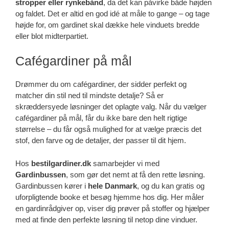
stropper eller rynkebånd
, da det kan påvirke både højden
og faldet. Det er altid en god idé at måle to gange – og tage
højde for, om gardinet skal dække hele vinduets bredde
eller blot midterpartiet.
Cafégardiner på mål
Drømmer du om cafégardiner, der sidder perfekt og
matcher din stil ned til mindste detalje? Så er
skræddersyede løsninger det oplagte valg. Når du vælger
cafégardiner på mål, får du ikke bare den helt rigtige
størrelse – du får også mulighed for at vælge præcis det
stof, den farve og de detaljer, der passer til dit hjem.
Hos
bestilgardiner.dk
samarbejder vi med
Gardinbussen
, som gør det nemt at få den rette løsning.
Gardinbussen kører i
hele Danmark
, og du kan gratis og
uforpligtende booke et besøg hjemme hos dig. Her måler
en gardinrådgiver op, viser dig prøver på stoffer og hjælper
med at finde den perfekte løsning til netop dine vinduer.