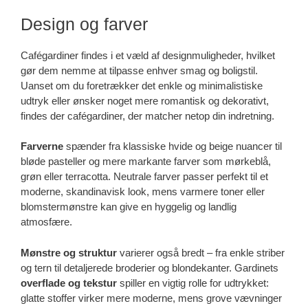
Design og farver
Cafégardiner findes i et væld af designmuligheder, hvilket
gør dem nemme at tilpasse enhver smag og boligstil.
Uanset om du foretrækker det enkle og minimalistiske
udtryk eller ønsker noget mere romantisk og dekorativt,
findes der cafégardiner, der matcher netop din indretning.
Farverne
spænder fra klassiske hvide og beige nuancer til
bløde pasteller og mere markante farver som mørkeblå,
grøn eller terracotta. Neutrale farver passer perfekt til et
moderne, skandinavisk look, mens varmere toner eller
blomstermønstre kan give en hyggelig og landlig
atmosfære.
Mønstre og struktur
varierer også bredt – fra enkle striber
og tern til detaljerede broderier og blondekanter. Gardinets
overflade og tekstur
spiller en vigtig rolle for udtrykket:
glatte stoffer virker mere moderne, mens grove vævninger