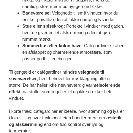
samtidig skærmer mod nysgerrige blikke.
Badeværelse:
Velegnede til små vinduer, hvor du
ønsker privatliv uden at lukke damp og lys inde.
Stue eller spisekrog:
Perfekte i vinduer mod gaden,
hvor de giver en let afskærmning uden at gøre
rummet mørkt.
Sommerhus eller kolonihave:
Cafégardiner skaber
en afslappet og charmerende atmosfære, som
passer godt til ferieboliger.
Til gengæld er cafégardiner
mindre velegnede til
soveværelser
, hvor behovet for mørklægning ofte er
større. De har heller ikke nævneværdig
varmeisolerende
effekt
, da stoffet som regel er let og ikke dækker hele
vinduet.
I korte træk: cafégardiner er ideelle, hvor stemning og lys er
i fokus – og hvor funktionaliteten handler mere om
æstetik
og afskærmning
end om fuld kontrol over lys og
temperatur.