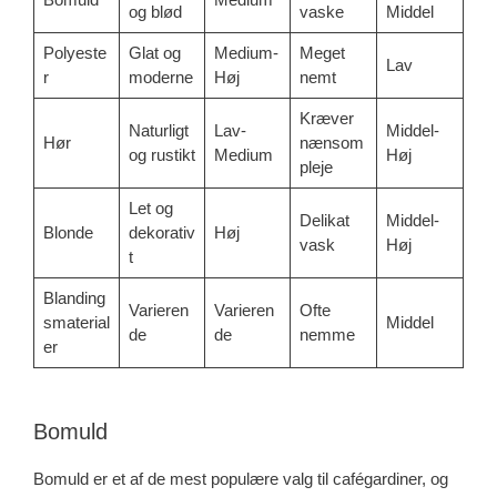
og blød
vaske
Middel
Polyeste
Glat og
Medium-
Meget
Lav
r
moderne
Høj
nemt
Kræver
Naturligt
Lav-
Middel-
Hør
nænsom
og rustikt
Medium
Høj
pleje
Let og
Delikat
Middel-
Blonde
dekorativ
Høj
vask
Høj
t
Blanding
Varieren
Varieren
Ofte
smaterial
Middel
de
de
nemme
er
Bomuld
Bomuld er et af de mest populære valg til cafégardiner, og