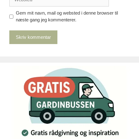
Gem mit navn, mail og websted i denne browser til
næste gang jeg kommenterer.
A
l
t
e
r
n
a
t
i
v
e
: