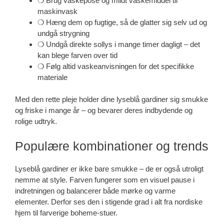
❍ Brug vaskepose og mildt vaskemiddel til
maskinvask
❍ Hæng dem op fugtige, så de glatter sig selv ud og
undgå strygning
❍ Undgå direkte sollys i mange timer dagligt – det
kan blege farven over tid
❍ Følg altid vaskeanvisningen for det specifikke
materiale
Med den rette pleje holder dine lyseblå gardiner sig smukke
og friske i mange år – og bevarer deres indbydende og
rolige udtryk.
Populære kombinationer og trends
Lyseblå gardiner er ikke bare smukke – de er også utroligt
nemme at style. Farven fungerer som en visuel pause i
indretningen og balancerer både mørke og varme
elementer. Derfor ses den i stigende grad i alt fra nordiske
hjem til farverige boheme-stuer.