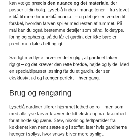
kan vælge
præcis den nuance og det materiale
, der
passer til din bolig. Lyseblå findes i mange toner – fra støvet
isblå til mere himmelblå nuancer – og det gør en verden til
forskel, hvordan farven spiller med resten af rummet. På
mål kan du også bestemme detaljer som bånd, foldetype,
foring og ophæng, så du får et gardin, der ikke bare er
pænt, men føles helt rigtigt.
Særligt med lyse farver er det vigtigt, at gardinet falder
rigtigt – og det kræver den rette bredde, højde og fylde. Med
en specialtilpasset løsning får du et gardin, der ser
eksklusivt ud og hænger perfekt – hver gang.
Brug og rengøring
Lyseblå gardiner tilfører hjemmet lethed og ro – men som
med alle lyse farver kræver de lidt ekstra opmærksomhed
for at holde sig pæne. Støv, nikotin og fedtpartikler fra
køkkenet kan nemt sætte sig i stoffet, især hvis gardinerne
hænger i sollys, hvor snavs bliver mere synligt.