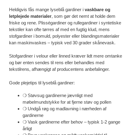
Heldigvis fås mange lyseblå gardiner i
vaskbare og
letplejede materialer
, som gør det nemt at holde dem
friske og rene. Plisségardiner og rullegardiner i syntetiske
tekstiler kan ofte tørres af med en fugtig klud, mens
stofgardiner i bomuld, polyester eller blandingsmaterialer
kan maskinvaskes – typisk ved 30 grader skånevask.
Stofgardiner i velour eller linned kræver lidt mere omtanke
og bør enten sendes til rens eller behandles med
tekstilrens, afhængigt af producentens anbefalinger.
Gode plejetips til lyseblå gardiner:
❍ Støvsug gardinerne jævnligt med
møbelmundstykke for at fjerne støv og pollen
❍ Undgå røg og madlavning i nærheden af
gardinerne
❍ Vask gardinerne efter behov – typisk 1-2 gange
årligt