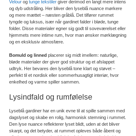
Velour
og
tunge tekstiler
giver derimod en langt mere intens
og dyb udstråling. Her bliver den lyseblå nuance mørkere
og mere mættet – næsten gråblå. Det tilfører rummet
tyngde og luksus, især når gardinet falder i bløde, tunge
folder. Disse materialer egner sig godt til soveværelset eller
hjemmets mere intime rum, hvor man ønsker mørklægning
og en eksklusiv atmosfære.
Bomuld og linned
placerer sig midt imellem: naturlige,
bløde materialer der giver god struktur og et afslappet
udtryk. Her bevares den lyseblå tone klart og støvet –
perfekt til et nordisk eller sommerhusagtigt interiør, hvor
enkelhed og varme spiller sammen.
Lysindfald og rumfølelse
Lyseblå gardiner har en unik evne til at spille sammen med
dagslyset og skabe en rolig, harmonisk stemning i rummet.
Den lyse nuance reflekterer lyset blidt, uden at det bliver
skarpt, og det betyder, at rummet opleves både åbent og