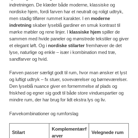
indretningen. De klæder både moderne, klassiske og
nordiske hjem, fordi farven har et neutralt og roligt udtryk,
men stadig tilfører rummet karakter. I en
moderne
indretning
skaber lyseblå gardiner en smuk kontrast til
mørke møbler og rene linjer. I
klassiske hjem
spiller de
sammen med hvide paneler og mønstrede tekstiler og giver
et elegant løft. Og i
nordiske stilarter
fremhæver de det
lyse, naturlige og enkle – især i kombination med træ,
sandfarver og hvid.
Farven passer særligt godt til rum, hvor man ønsker et lyst
og luftigt udtryk – fx stuer, soveværelser og børneværelser.
Den lyseblå nuance giver en fornemmelse af plads og
friskhed og egner sig godt til både store vinduespartier og
mindre rum, der har brug for lidt ekstra lys og liv.
Farvekombinationer og rumforslag
Komplementærf
Stilart
Velegnede rum
arver