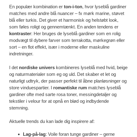
En populær kombination er
ton-i-ton
, hvor lyseblå gardiner
matches med andre blå nuancer – fx mørk marine, støvet
blå eller turkis. Det giver et harmonisk og helstøbt look,
som føles roligt og gennemtænkt. En anden tendens er
kontraster
: Her bruges de lyseblå gardiner som en rolig
modvægt til dybere farver som terrakotta, mørkegrøn eller
sort – en flot effekt, især i moderne eller maskuline
indretninger.
I det
nordiske univers
kombineres lyseblå med hvid, beige
og naturmaterialer som eg og uld. Det skaber et let og
naturligt udtryk, der passer perfekt til åbne planløsninger og
store vinduespartier. I
romantiske rum
matches lyseblå
gardiner ofte med sarte rosa toner, messingdetaljer og
tekstiler i velour for at opnå en blød og indbydende
stemning.
Aktuelle trends du kan lade dig inspirere af:
Lag-på-lag
: Voile foran tunge gardiner – gerne