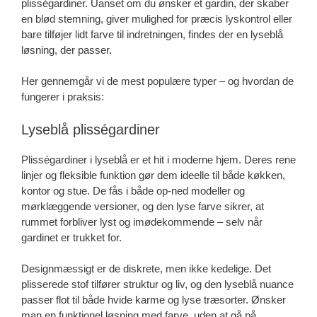
plisségardiner. Uanset om du ønsker et gardin, der skaber
en blød stemning, giver mulighed for præcis lyskontrol eller
bare tilføjer lidt farve til indretningen, findes der en lyseblå
løsning, der passer.
Her gennemgår vi de mest populære typer – og hvordan de
fungerer i praksis:
Lyseblå plisségardiner
Plisségardiner i lyseblå er et hit i moderne hjem. Deres rene
linjer og fleksible funktion gør dem ideelle til både køkken,
kontor og stue. De fås i både op-ned modeller og
mørklæggende versioner, og den lyse farve sikrer, at
rummet forbliver lyst og imødekommende – selv når
gardinet er trukket for.
Designmæssigt er de diskrete, men ikke kedelige. Det
plisserede stof tilfører struktur og liv, og den lyseblå nuance
passer flot til både hvide karme og lyse træsorter. Ønsker
man en funktionel løsning med farve, uden at gå på