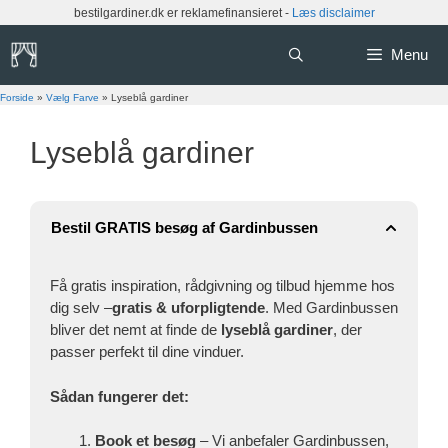
Hop
bestilgardiner.dk er reklamefinansieret -
Læs disclaimer
til
indhold
Menu
Forside
»
Vælg Farve
»
Lyseblå gardiner
Lyseblå gardiner
Bestil GRATIS besøg af Gardinbussen
Få gratis inspiration, rådgivning og tilbud hjemme hos
dig selv –
gratis & uforpligtende
. Med Gardinbussen
bliver det nemt at finde de
lyseblå gardiner
, der
passer perfekt til dine vinduer.
Sådan fungerer det:
Book et besøg
– Vi anbefaler Gardinbussen,