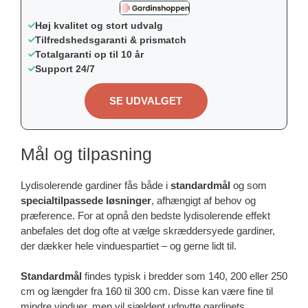
Høj kvalitet og stort udvalg
Tilfredshedsgaranti & prismatch
Totalgaranti op til 10 år
Support 24/7
SE UDVALGET
Mål og tilpasning
Lydisolerende gardiner fås både i
standardmål
og som
specialtilpassede løsninger
, afhængigt af behov og
præference. For at opnå den bedste lydisolerende effekt
anbefales det dog ofte at vælge skræddersyede gardiner,
der dækker hele vinduespartiet – og gerne lidt til.
Standardmål
findes typisk i bredder som 140, 200 eller 250
cm og længder fra 160 til 300 cm. Disse kan være fine til
mindre vinduer, men vil sjældent udnytte gardinets