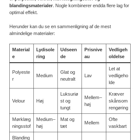
blandingsmaterialer
. Nogle kombinerer endda flere lag for
optimal effekt.
Herunder kan du se en sammenligning af de mest
almindelige materialer:
Material
Lydisole
Udseen
Prisnive
Vedligeh
e
ring
de
au
oldelse
Let at
Polyeste
Glat og
Medium
Lav
vedligeho
r
neutralt
lde
Luksuriø
Kræver
Mellem–
Velour
Høj
st og
skånsom
høj
tungt
rengøring
Mørklæg
Medium–
Mat og
Ofte
Mellem
ningsstof
høj
tæt
vaskbart
Blanding