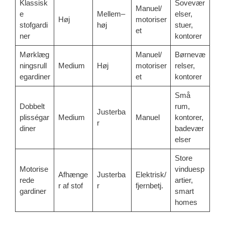
Klassisk
Sovevær
Manuel/
e
Mellem–
elser,
Høj
motoriser
stofgardi
høj
stuer,
et
ner
kontorer
Mørklæg
Manuel/
Børnevæ
ningsrull
Medium
Høj
motoriser
relser,
egardiner
et
kontorer
Små
Dobbelt
rum,
Justerba
plisségar
Medium
Manuel
kontorer,
r
diner
badevær
elser
Store
Motorise
vinduesp
Afhænge
Justerba
Elektrisk/
rede
artier,
r af stof
r
fjernbetj.
gardiner
smart
homes