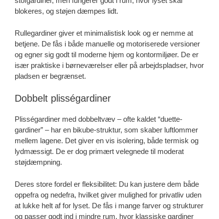
stofgardiner, men fungerer godt i rum, hvor lyset skal
blokeres, og støjen dæmpes lidt.
Rullegardiner giver et minimalistisk look og er nemme at
betjene. De fås i både manuelle og motoriserede versioner
og egner sig godt til moderne hjem og kontormiljøer. De er
især praktiske i børneværelser eller på arbejdspladser, hvor
pladsen er begrænset.
Dobbelt plisségardiner
Plisségardiner med dobbeltvæv – ofte kaldet “duette-
gardiner” – har en bikube-struktur, som skaber luftlommer
mellem lagene. Det giver en vis isolering, både termisk og
lydmæssigt. De er dog primært velegnede til moderat
støjdæmpning.
Deres store fordel er fleksibilitet: Du kan justere dem både
oppefra og nedefra, hvilket giver mulighed for privatliv uden
at lukke helt af for lyset. De fås i mange farver og strukturer
og passer godt ind i mindre rum, hvor klassiske gardiner