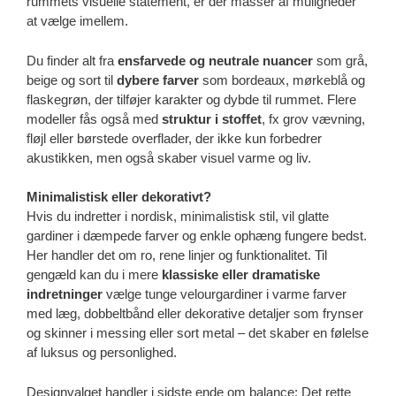
rummets visuelle statement, er der masser af muligheder
at vælge imellem.
Du finder alt fra
ensfarvede og neutrale nuancer
som grå,
beige og sort til
dybere farver
som bordeaux, mørkeblå og
flaskegrøn, der tilføjer karakter og dybde til rummet. Flere
modeller fås også med
struktur i stoffet
, fx grov vævning,
fløjl eller børstede overflader, der ikke kun forbedrer
akustikken, men også skaber visuel varme og liv.
Minimalistisk eller dekorativt?
Hvis du indretter i nordisk, minimalistisk stil, vil glatte
gardiner i dæmpede farver og enkle ophæng fungere bedst.
Her handler det om ro, rene linjer og funktionalitet. Til
gengæld kan du i mere
klassiske eller dramatiske
indretninger
vælge tunge velourgardiner i varme farver
med læg, dobbeltbånd eller dekorative detaljer som frynser
og skinner i messing eller sort metal – det skaber en følelse
af luksus og personlighed.
Designvalget handler i sidste ende om balance: Det rette