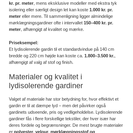
kr. pr. meter
, mens eksklusive modeller med ekstra tyk
isolering eller særligt design let kan koste
1.000 kr. pr.
meter
eller mere. Til sammenligning ligger almindelige
mørklægningsgardiner ofte i intervallet
150–400 kr. pr.
meter
, afhængigt af kvalitet og mærke.
Priseksempel:
Et lydisolerende gardin til et standardvindue på 140 cm
bredde og 220 cm højde kan koste ca.
1.800–3.500 kr.
,
afhængigt af valg af stof og finish.
Materialer og kvalitet i
lydisolerende gardiner
Valget af materiale har stor betydning for, hvor effektivt et
gardin er til at dæmpe lyd – men det påvirker også
gardinets udseende, pris og vedligeholdelse. Lydisolerende
gardiner fås i flere forskellige tekstiler, der hver især har
deres fordele og begrænsninger. De mest brugte materialer
er
polyester, velour, mørklægningsstof og