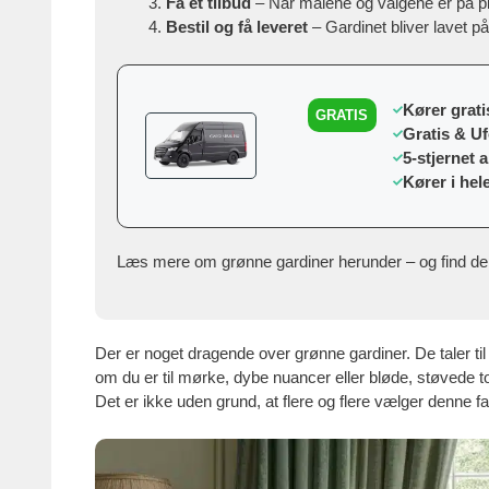
Få et tilbud
– Når målene og valgene er på p
Bestil og få leveret
– Gardinet bliver lavet p
Kører gratis
GRATIS
Gratis & U
5-stjernet 
Kører i hel
Læs mere om grønne gardiner herunder – og find den l
Der er noget dragende over grønne gardiner. De taler ti
om du er til mørke, dybe nuancer eller bløde, støvede t
Det er ikke uden grund, at flere og flere vælger denne farv