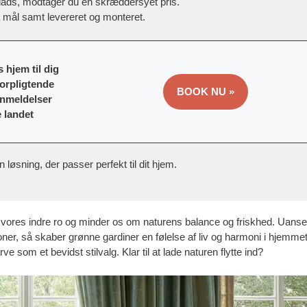
lads, modtager du en skræddersyet pris.
å mål samt levereret og monteret.
 hjem til dig
forpligtende
BOOK NU »
anmeldelser
e landet
øsning, der passer perfekt til dit hjem.
l vores indre ro og minder os om naturens balance og friskhed. Uanse
oner, så skaber grønne gardiner en følelse af liv og harmoni i hjemmet
e som et bevidst stilvalg. Klar til at lade naturen flytte ind?