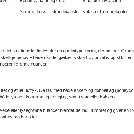
arvet
Boheme, naturinspireret
Stue, børneværelse
Sommerhusstil, skandinavisk
Køkken, hjemmekontor
ler det funktionelle, findes der en gardintype i grøn, der passer. Grøn
skellige behov – både når det gælder lyskontrol, privatliv og stil. Her
ngerer i grønne nuancer.
bilitet og et let udtryk. De fås med både enkelt- og dobbeltlag (honeyc
 både lys og afskærmning er vigtigt, som i stue eller køkken.
vede eller lysegrønne nuancer blender de ind i rummet og giver en rol
ntrast og karakter.