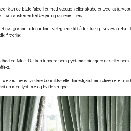
ncer kan de både falde i ét med væggen eller skabe et tydeligt farvepu
 man ønsker enkel betjening og rene linjer.
vilket gør grønne rullegardiner velegnede til både stue og soveværelse.
g filtrering.
 blødhed og fylde. De kan fungere som pyntende sidegardiner eller som
ffekt.
følelse, mens tyndere bomulds- eller linnedgardiner i oliven eller min
ination med lyst træ og hvide vægge.