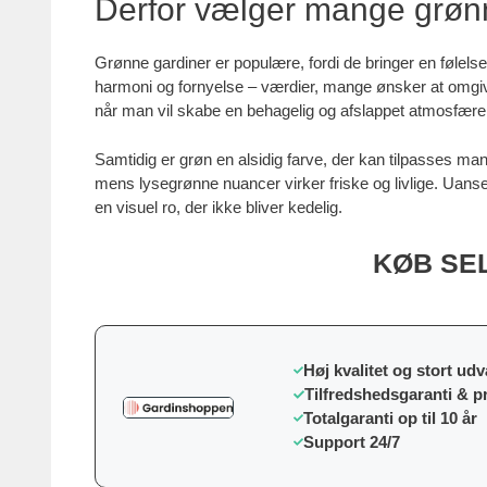
Derfor vælger mange grøn
Grønne gardiner er populære, fordi de bringer en følels
harmoni og fornyelse – værdier, mange ønsker at omgive 
når man vil skabe en behagelig og afslappet atmosfære
Samtidig er grøn en alsidig farve, der kan tilpasses m
mens lysegrønne nuancer virker friske og livlige. Uanse
en visuel ro, der ikke bliver kedelig.
KØB SE
Høj kvalitet og stort udv
Tilfredshedsgaranti & p
Totalgaranti op til 10 år
Support 24/7