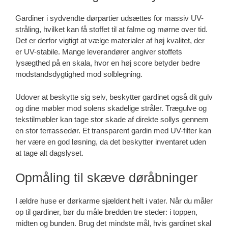
Gardiner i sydvendte dørpartier udsættes for massiv UV-
stråling, hvilket kan få stoffet til at falme og mørne over tid.
Det er derfor vigtigt at vælge materialer af høj kvalitet, der
er UV-stabile. Mange leverandører angiver stoffets
lysægthed på en skala, hvor en høj score betyder bedre
modstandsdygtighed mod solblegning.
Udover at beskytte sig selv, beskytter gardinet også dit gulv
og dine møbler mod solens skadelige stråler. Trægulve og
tekstilmøbler kan tage stor skade af direkte sollys gennem
en stor terrassedør. Et transparent gardin med UV-filter kan
her være en god løsning, da det beskytter inventaret uden
at tage alt dagslyset.
Opmåling til skæve døråbninger
I ældre huse er dørkarme sjældent helt i vater. Når du måler
op til gardiner, bør du måle bredden tre steder: i toppen,
midten og bunden. Brug det mindste mål, hvis gardinet skal