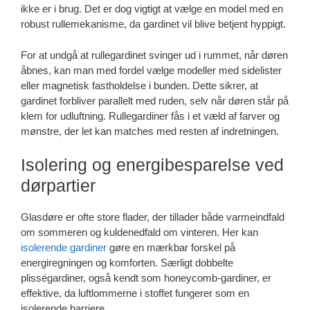
ikke er i brug. Det er dog vigtigt at vælge en model med en
robust rullemekanisme, da gardinet vil blive betjent hyppigt.
For at undgå at rullegardinet svinger ud i rummet, når døren
åbnes, kan man med fordel vælge modeller med sidelister
eller magnetisk fastholdelse i bunden. Dette sikrer, at
gardinet forbliver parallelt med ruden, selv når døren står på
klem for udluftning. Rullegardiner fås i et væld af farver og
mønstre, der let kan matches med resten af indretningen.
Isolering og energibesparelse ved
dørpartier
Glasdøre er ofte store flader, der tillader både varmeindfald
om sommeren og kuldenedfald om vinteren. Her kan
isolerende gardiner
gøre en mærkbar forskel på
energiregningen og komforten. Særligt dobbelte
plisségardiner, også kendt som honeycomb-gardiner, er
effektive, da luftlommerne i stoffet fungerer som en
isolerende barriere.