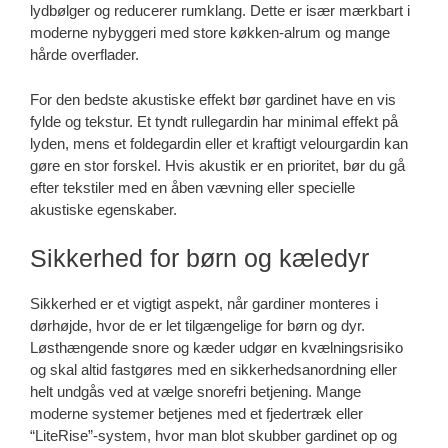
lydbølger og reducerer rumklang. Dette er især mærkbart i
moderne nybyggeri med store køkken-alrum og mange
hårde overflader.
For den bedste akustiske effekt bør gardinet have en vis
fylde og tekstur. Et tyndt rullegardin har minimal effekt på
lyden, mens et foldegardin eller et kraftigt velourgardin kan
gøre en stor forskel. Hvis akustik er en prioritet, bør du gå
efter tekstiler med en åben vævning eller specielle
akustiske egenskaber.
Sikkerhed for børn og kæledyr
Sikkerhed er et vigtigt aspekt, når gardiner monteres i
dørhøjde, hvor de er let tilgængelige for børn og dyr.
Løsthængende snore og kæder udgør en kvælningsrisiko
og skal altid fastgøres med en sikkerhedsanordning eller
helt undgås ved at vælge snorefri betjening. Mange
moderne systemer betjenes med et fjedertræk eller
“LiteRise”-system, hvor man blot skubber gardinet op og