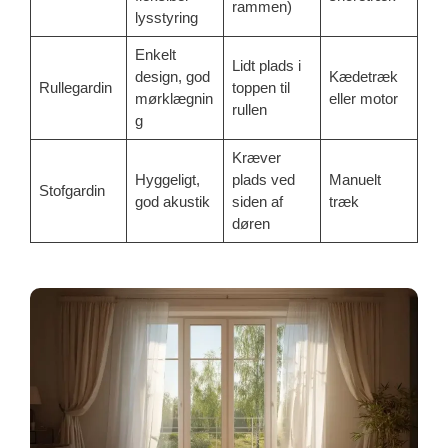
rammen)
lysstyring
Enkelt
Lidt plads i
design, god
Kædetræk
Rullegardin
toppen til
mørklægnin
eller motor
rullen
g
Kræver
Hyggeligt,
plads ved
Manuelt
Stofgardin
god akustik
siden af
træk
døren