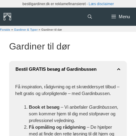
Hop
bestilgardiner.dk er reklamefinansieret -
Læs disclaimer
til
indhold
Menu
Forside
»
Gardiner & Typer
»
Gardiner til dør
Gardiner til dør
Bestil GRATIS besøg af Gardinbussen
Få inspiration, rådgivning og et skræddersyet tilbud –
helt gratis og uforpligtende – med Gardinbussen.
Book et besøg
– Vi anbefaler
Gardinbussen
,
som kommer hjem til dig med stofprøver og
professionel vejledning.
Få opmåling og rådgivning
– De hjælper
med at finde den rette løsning til dit hjem og