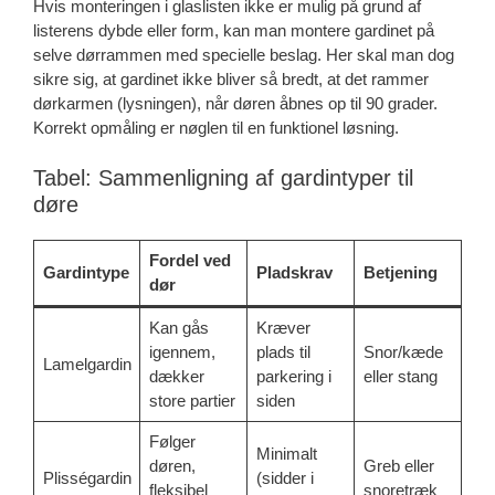
Hvis monteringen i glaslisten ikke er mulig på grund af
listerens dybde eller form, kan man montere gardinet på
selve dørrammen med specielle beslag. Her skal man dog
sikre sig, at gardinet ikke bliver så bredt, at det rammer
dørkarmen (lysningen), når døren åbnes op til 90 grader.
Korrekt opmåling er nøglen til en funktionel løsning.
Tabel: Sammenligning af gardintyper til
døre
Fordel ved
Gardintype
Pladskrav
Betjening
dør
Kan gås
Kræver
igennem,
plads til
Snor/kæde
Lamelgardin
dækker
parkering i
eller stang
store partier
siden
Følger
Minimalt
døren,
Greb eller
Plisségardin
(sidder i
fleksibel
snoretræk