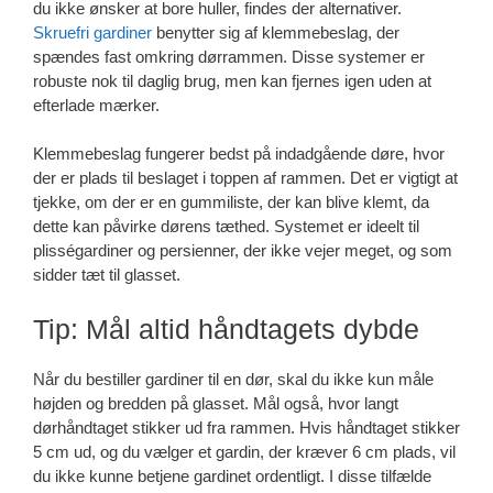
du ikke ønsker at bore huller, findes der alternativer.
Skruefri gardiner
benytter sig af klemmebeslag, der
spændes fast omkring dørrammen. Disse systemer er
robuste nok til daglig brug, men kan fjernes igen uden at
efterlade mærker.
Klemmebeslag fungerer bedst på indadgående døre, hvor
der er plads til beslaget i toppen af rammen. Det er vigtigt at
tjekke, om der er en gummiliste, der kan blive klemt, da
dette kan påvirke dørens tæthed. Systemet er ideelt til
plisségardiner og persienner, der ikke vejer meget, og som
sidder tæt til glasset.
Tip: Mål altid håndtagets dybde
Når du bestiller gardiner til en dør, skal du ikke kun måle
højden og bredden på glasset. Mål også, hvor langt
dørhåndtaget stikker ud fra rammen. Hvis håndtaget stikker
5 cm ud, og du vælger et gardin, der kræver 6 cm plads, vil
du ikke kunne betjene gardinet ordentligt. I disse tilfælde