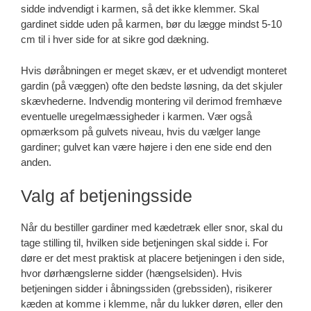
sidde indvendigt i karmen, så det ikke klemmer. Skal
gardinet sidde uden på karmen, bør du lægge mindst 5-10
cm til i hver side for at sikre god dækning.
Hvis døråbningen er meget skæv, er et udvendigt monteret
gardin (på væggen) ofte den bedste løsning, da det skjuler
skævhederne. Indvendig montering vil derimod fremhæve
eventuelle uregelmæssigheder i karmen. Vær også
opmærksom på gulvets niveau, hvis du vælger lange
gardiner; gulvet kan være højere i den ene side end den
anden.
Valg af betjeningsside
Når du bestiller gardiner med kædetræk eller snor, skal du
tage stilling til, hvilken side betjeningen skal sidde i. For
døre er det mest praktisk at placere betjeningen i den side,
hvor dørhængslerne sidder (hængselsiden). Hvis
betjeningen sidder i åbningssiden (grebssiden), risikerer
kæden at komme i klemme, når du lukker døren, eller den