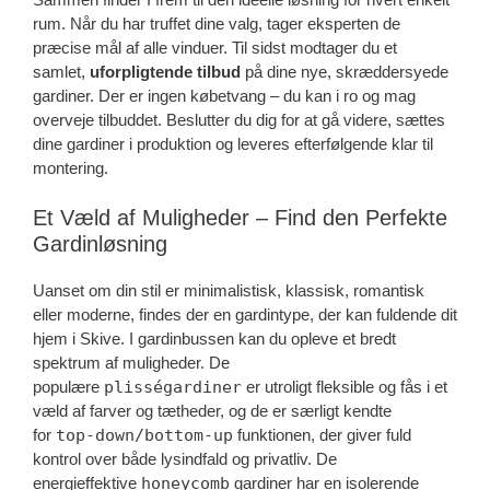
rum. Når du har truffet dine valg, tager eksperten de
præcise mål af alle vinduer. Til sidst modtager du et
samlet,
uforpligtende tilbud
på dine nye, skræddersyede
gardiner. Der er ingen købetvang – du kan i ro og mag
overveje tilbuddet. Beslutter du dig for at gå videre, sættes
dine gardiner i produktion og leveres efterfølgende klar til
montering.
Et Væld af Muligheder – Find den Perfekte
Gardinløsning
Uanset om din stil er minimalistisk, klassisk, romantisk
eller moderne, findes der en gardintype, der kan fuldende dit
hjem i Skive. I gardinbussen kan du opleve et bredt
spektrum af muligheder. De
populære
plisségardiner
er utroligt fleksible og fås i et
væld af farver og tætheder, og de er særligt kendte
for
top-down/bottom-up
funktionen, der giver fuld
kontrol over både lysindfald og privatliv. De
energieffektive
honeycomb
gardiner har en isolerende