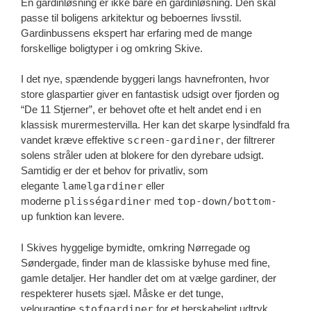
En gardinløsning er ikke bare en gardinløsning. Den skal
passe til boligens arkitektur og beboernes livsstil.
Gardinbussens ekspert har erfaring med de mange
forskellige boligtyper i og omkring Skive.
I det nye, spændende byggeri langs havnefronten, hvor
store glaspartier giver en fantastisk udsigt over fjorden og
“De 11 Stjerner”, er behovet ofte et helt andet end i en
klassisk murermestervilla. Her kan det skarpe lysindfald fra
vandet kræve effektive
screen-gardiner
, der filtrerer
solens stråler uden at blokere for den dyrebare udsigt.
Samtidig er der et behov for privatliv, som
elegante
lamelgardiner
eller
moderne
plisségardiner
med
top-down/bottom-
up
funktion kan levere.
I Skives hyggelige bymidte, omkring Nørregade og
Søndergade, finder man de klassiske byhuse med fine,
gamle detaljer. Her handler det om at vælge gardiner, der
respekterer husets sjæl. Måske er det tunge,
velouragtige
stofgardiner
for et herskabeligt udtryk,