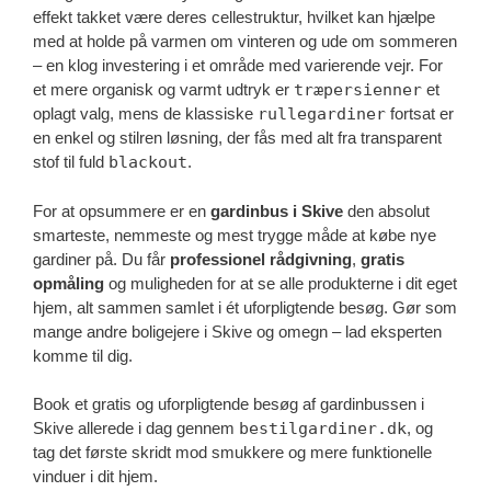
effekt takket være deres cellestruktur, hvilket kan hjælpe
med at holde på varmen om vinteren og ude om sommeren
– en klog investering i et område med varierende vejr. For
et mere organisk og varmt udtryk er
træpersienner
et
oplagt valg, mens de klassiske
rullegardiner
fortsat er
en enkel og stilren løsning, der fås med alt fra transparent
stof til fuld
blackout
.
For at opsummere er en
gardinbus i Skive
den absolut
smarteste, nemmeste og mest trygge måde at købe nye
gardiner på. Du får
professionel rådgivning
,
gratis
opmåling
og muligheden for at se alle produkterne i dit eget
hjem, alt sammen samlet i ét uforpligtende besøg. Gør som
mange andre boligejere i Skive og omegn – lad eksperten
komme til dig.
Book et gratis og uforpligtende besøg af gardinbussen i
Skive allerede i dag gennem
bestilgardiner.dk
, og
tag det første skridt mod smukkere og mere funktionelle
vinduer i dit hjem.