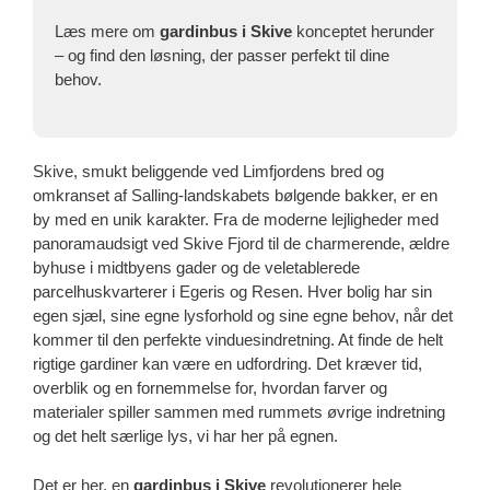
Læs mere om
gardinbus i Skive
konceptet herunder
– og find den løsning, der passer perfekt til dine
behov.
Skive, smukt beliggende ved Limfjordens bred og
omkranset af Salling-landskabets bølgende bakker, er en
by med en unik karakter. Fra de moderne lejligheder med
panoramaudsigt ved Skive Fjord til de charmerende, ældre
byhuse i midtbyens gader og de veletablerede
parcelhuskvarterer i Egeris og Resen. Hver bolig har sin
egen sjæl, sine egne lysforhold og sine egne behov, når det
kommer til den perfekte vinduesindretning. At finde de helt
rigtige gardiner kan være en udfordring. Det kræver tid,
overblik og en fornemmelse for, hvordan farver og
materialer spiller sammen med rummets øvrige indretning
og det helt særlige lys, vi har her på egnen.
Det er her, en
gardinbus i Skive
revolutionerer hele