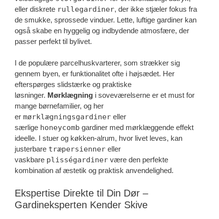
eller diskrete
rullegardiner
, der ikke stjæler fokus fra
de smukke, sprossede vinduer. Lette, luftige gardiner kan
også skabe en hyggelig og indbydende atmosfære, der
passer perfekt til bylivet.
I de populære parcelhuskvarterer, som strækker sig
gennem byen, er funktionalitet ofte i højsædet. Her
efterspørges slidstærke og praktiske
løsninger.
Mørklægning
i soveværelserne er et must for
mange børnefamilier, og her
er
mørklægningsgardiner
eller
særlige
honeycomb
gardiner med mørklæggende effekt
ideelle. I stuer og køkken-alrum, hvor livet leves, kan
justerbare
træpersienner
eller
vaskbare
plisségardiner
være den perfekte
kombination af æstetik og praktisk anvendelighed.
Ekspertise Direkte til Din Dør –
Gardineksperten Kender Skive