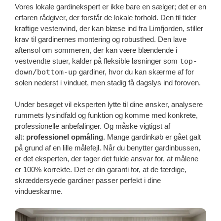
Vores lokale gardinekspert er ikke bare en sælger; det er en
erfaren rådgiver, der forstår de lokale forhold. Den til tider
kraftige vestenvind, der kan blæse ind fra Limfjorden, stiller
krav til gardinernes montering og robusthed. Den lave
aftensol om sommeren, der kan være blændende i
vestvendte stuer, kalder på fleksible løsninger som
top-
down/bottom-up
gardiner, hvor du kan skærme af for
solen nederst i vinduet, men stadig få dagslys ind foroven.
Under besøget vil eksperten lytte til dine ønsker, analysere
rummets lysindfald og funktion og komme med konkrete,
professionelle anbefalinger. Og måske vigtigst af
alt:
professionel opmåling
. Mange gardinkøb er gået galt
på grund af en lille målefejl. Når du benytter gardinbussen,
er det eksperten, der tager det fulde ansvar for, at målene
er 100% korrekte. Det er din garanti for, at de færdige,
skræddersyede gardiner passer perfekt i dine
vindueskarme.