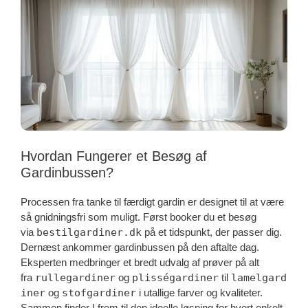
Hvordan Fungerer et Besøg af
Gardinbussen?
Processen fra tanke til færdigt gardin er designet til at være
så gnidningsfri som muligt. Først booker du et besøg
via
bestilgardiner.dk
på et tidspunkt, der passer dig.
Dernæst ankommer gardinbussen på den aftalte dag.
Eksperten medbringer et bredt udvalg af prøver på alt
fra
rullegardiner
og
plisségardiner
til
lamelgard
iner
og
stofgardiner
i utallige farver og kvaliteter.
Sammen finder I frem til den ideelle løsning for hvert enkelt