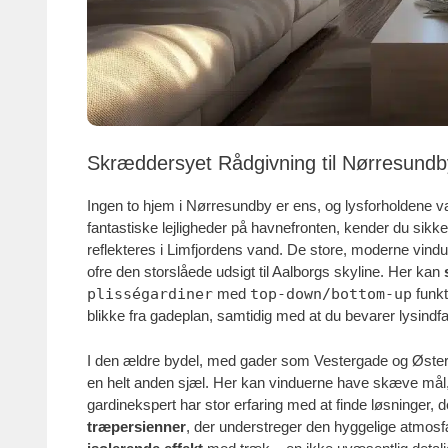
Skræddersyet Rådgivning til Nørresundb
Ingen to hjem i Nørresundby er ens, og lysforholdene var
fantastiske lejligheder på havnefronten, kender du sikke
reflekteres i Limfjordens vand. De store, moderne vindu
ofre den storslåede udsigt til Aalborgs skyline. Her kan
plisségardiner
med
top-down/bottom-up
funkt
blikke fra gadeplan, samtidig med at du bevarer lysindfa
I den ældre bydel, med gader som Vestergade og Øster
en helt anden sjæl. Her kan vinduerne have skæve mål
gardinekspert har stor erfaring med at finde løsninger, 
træpersienner
, der understreger den hyggelige atmosfæ