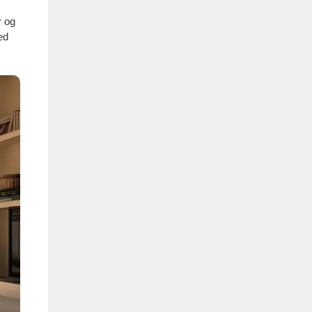
r og
ed