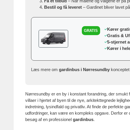
Få et tilbud
– Når målene og valgene er på p
Bestil og få leveret
– Gardinet bliver lavet p
Kører gratis
GRATIS
Gratis & U
5-stjernet 
Kører i hel
Læs mere om
gardinbus i Nørresundby
konceptet 
Nørresundby er en by i konstant forandring, der smukt
villaer i hjertet af byen til de nye, arkitekttegnede lejlig
indretning, lysindfald og privatliv. At finde de perfekte 
udfordringer, kan være en kompleks opgave. Derfor er 
besøg af en professionel
gardinbus
.