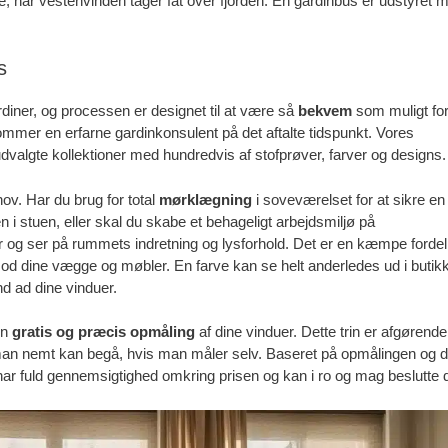
, når vestenvinden tager fat over fjorden. En gardinbus er udstyret 
s
iner, og processen er designet til at være så
bekvem
som muligt for
ommer en erfarne gardinkonsulent på det aftalte tidspunkt. Vores
algte kollektioner med hundredvis af stofprøver, farver og designs.
v. Har du brug for total
mørklægning
i soveværelset for at sikre en
i stuen, eller skal du skabe et behageligt arbejdsmiljø på
r og ser på rummets indretning og lysforhold. Det er en kæmpe fordel
mod dine vægge og møbler. En farve kan se helt anderledes ud i butik
nd ad dine vinduer.
en
gratis og præcis opmåling
af dine vinduer. Dette trin er afgørende
som man nemt kan begå, hvis man måler selv. Baseret på opmålingen og d
ar fuld gennemsigtighed omkring prisen og kan i ro og mag beslutte d