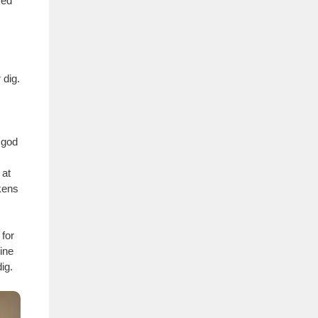
med
 dig.
 god
 at
kens
 for
ine
ig.