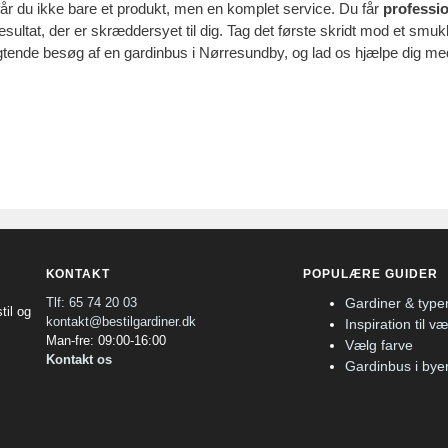
år du ikke bare et produkt, men en komplet service. Du får
professi
resultat, der er skræddersyet til dig. Tag det første skridt mod et smu
ligtende besøg af en gardinbus i Nørresundby, og lad os hjælpe dig me
KONTAKT
POPULÆRE GUIDER
Tlf: 65 74 20 03
Gardiner & type
til og
kontakt@bestilgardiner.dk
Inspiration til v
Man-fre: 09:00-16:00
Vælg farve
Kontakt os
Gardinbus i bye