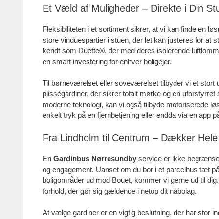
Et Væld af Muligheder – Direkte i Din S
Fleksibiliteten i et sortiment sikrer, at vi kan finde en l
store vinduespartier i stuen, der let kan justeres for at 
kendt som Duette®, der med deres isolerende luftlom
en smart investering for enhver boligejer.
Til børneværelset eller soveværelset tilbyder vi et stort
plisségardiner, der sikrer totalt mørke og en uforstyrre
moderne teknologi, kan vi også tilbyde motoriserede løsn
enkelt tryk på en fjernbetjening eller endda via en app 
Fra Lindholm til Centrum – Dækker He
En
Gardinbus Nørresundby
service er ikke begrænset
og engagement. Uanset om du bor i et parcelhus tæt på 
boligområder ud mod Bouet, kommer vi gerne ud til dig. 
forhold, der gør sig gældende i netop dit nabolag.
At vælge gardiner er en vigtig beslutning, der har stor i