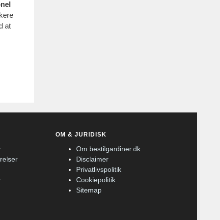
onel
kkere
d at
OM & JURIDISK
r
Om bestilgardiner.dk
ærelser
Disclaimer
Privatlivspolitik
r
Cookiepolitik
Sitemap