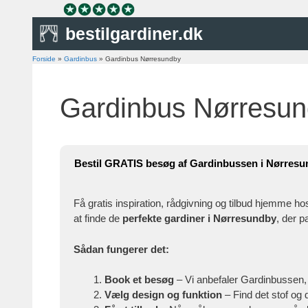
Hop
til
bestilgardiner.dk
indhold
Forside
»
Gardinbus
»
Gardinbus Nørresundby
Gardinbus Nørresu
Bestil GRATIS besøg af Gardinbussen i Nørres
Få gratis inspiration, rådgivning og tilbud hjemme ho
at finde de
perfekte gardiner i Nørresundby
, der p
Sådan fungerer det:
Book et besøg
– Vi anbefaler Gardinbussen,
Vælg design og funktion
– Find det stof og 