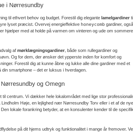
tue i Nørresundby
øsning til ethvert behov og budget. Forestil dig elegante
lamelgardiner
t
styre lyset præcist. Overvej energieffektive
honeycomb
gardiner, ogs
mer hjælper med at holde på varmen om vinteren og ude om sommere
 udvalg af
mørklægningsgardiner
, både som rullegardiner og
t søvn. Og for dem, der ønsker det ypperste inden for komfort og
inger. Forestil dig at kunne åbne og lukke alle dine gardiner med et
på din smartphone – det er luksus i hverdagen.
le Nørresundby og Omegn
 til centrum. Vi dækker hele lokalområdet med lige stor professional
Lindholm Høje, en lejlighed nær Nørresundby Torv eller i et af de ny
Den lokale forankring betyder, at en konsulenter kender til de specifi
ndflydelse på dit hjems udtryk og funktionalitet i mange år fremover. Ve