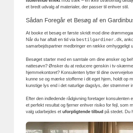
isolerende effekt
mod træk – en ikke uvæsentlig detalje
et bredt udvalg af materialer, der passer til enhver stil.
Sådan Foregår et Besøg af en Gardinbu
At booke et besøg er første skridt mod dine drømmegard
Når du har aftalt en tid via
bestilgardiner.dk
, ank
samarbejdspartner medbringer en række omhyggeligt udv
Besøget starter med en samtale om dine ønsker og beho
nattesøvn? Ønsker du at reducere genskin i tv-skærmen 
hjemmekontoret? Konsulenten lytter til dine overvejelse
kunne se og mærke stofferne i dit eget hjem, holdt op 
kunstige lys end i det naturlige dagslys, der strømmer i
Efter den indledende rådgivning foretager konsulenten 
et perfekt resultat og fjerner enhver risiko for fejl, 
valg udarbejdes et
uforpligtende tilbud
på stedet. Du h