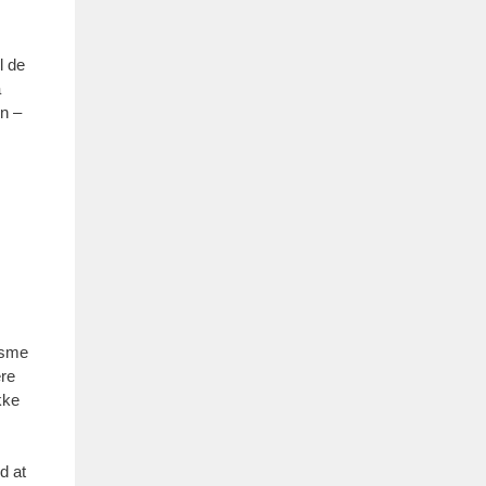
il de
å
n –
isme
ere
kke
d at