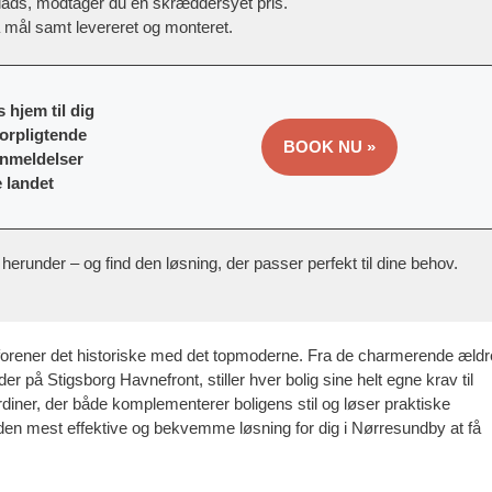
lads, modtager du en skræddersyet pris.
å mål samt levereret og monteret.
 hjem til dig
forpligtende
BOOK NU »
anmeldelser
e landet
herunder – og find den løsning, der passer perfekt til dine behov.
 forener det historiske med det topmoderne. Fra de charmerende ældr
heder på Stigsborg Havnefront, stiller hver bolig sine helt egne krav til
gardiner, der både komplementerer boligens stil og løser praktiske
den mest effektive og bekvemme løsning for dig i Nørresundby at få