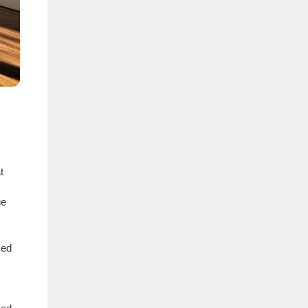
t
ge
med