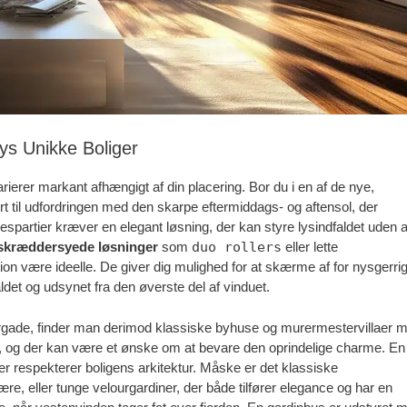
ys Unikke Boliger
ierer markant afhængigt af din placering. Bor du i en af de nye,
rt til udfordringen med den skarpe eftermiddags- og aftensol, der
espartier kræver en elegant løsning, der kan styre lysindfaldet uden a
skræddersyede løsninger
som
duo rollers
eller lette
ion være ideelle. De giver dig mulighed for at skærme af for nysgerri
ldet og udsynet fra den øverste del af vinduet.
gade, finder man derimod klassiske byhuse og murermestervillaer 
, og der kan være et ønske om at bevare den oprindelige charme. En
der respekterer boligens arkitektur. Måske er det klassiske
re, eller tunge velourgardiner, der både tilfører elegance og har en