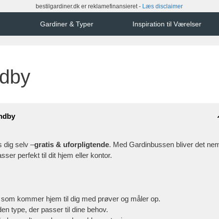
bestilgardiner.dk er reklamefinansieret -
Læs disclaimer
Gardiner & Typer
Inspiration til Værelser
ndby
undby
s dig selv –
gratis & uforpligtende
. Med Gardinbussen bliver det ne
asser perfekt til dit hjem eller kontor.
 som kommer hjem til dig med prøver og måler op.
den type, der passer til dine behov.