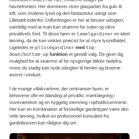
havnefronten. Her dominerer store glaspartier fra gulv til
loft, som inviterer lyset og den fantastiske udsigt over
Lillebælt indenfor. Udfordringen er her at bevare udsigten,
samtidig med at man kan skærme for solen og sikre
privatlivets fred. Til disse hjem er
lamelgardiner
en ideel
løsning, da de kan vinkles præcist for at styre lysindfaldet.
Ligeledes er
plisségardiner
med
top-
down/bottom-up
funktion
et genialt valg. De giver dig
mulighed for at skærme af for nysgerrige blikke nedefra,
mens du stadig kan nyde udsigten til himlen og broerne
øverst i vinduet.
I de mange villakvarterer, der omkranser byen, er
behovene ofte en blanding af privatliv, mørklægning i
soveværelser og en hyggelig stemning i opholdsrummene.
Her kan en kombination af forskellige gardintyper være den
rette løsning, hvilket en professionel konsulent fra
gardinbussen kan rådgive dig om.