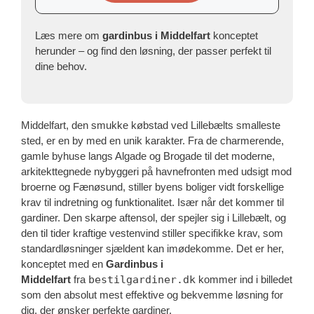
Læs mere om
gardinbus i Middelfart
konceptet
herunder – og find den løsning, der passer perfekt til
dine behov.
Middelfart, den smukke købstad ved Lillebælts smalleste
sted, er en by med en unik karakter. Fra de charmerende,
gamle byhuse langs Algade og Brogade til det moderne,
arkitekttegnede nybyggeri på havnefronten med udsigt mod
broerne og Fænøsund, stiller byens boliger vidt forskellige
krav til indretning og funktionalitet. Især når det kommer til
gardiner. Den skarpe aftensol, der spejler sig i Lillebælt, og
den til tider kraftige vestenvind stiller specifikke krav, som
standardløsninger sjældent kan imødekomme. Det er her,
konceptet med en
Gardinbus i
Middelfart
fra
bestilgardiner.dk
kommer ind i billedet
som den absolut mest effektive og bekvemme løsning for
dig, der ønsker perfekte gardiner.