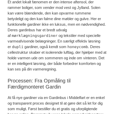
Et andet lokalt fænomen er den intense aftensol, der
rammer boliger, som vender mod vest og Jylland. Solen
kan være blændende, den kan opvarme rummene
betydeligt og den kan falme dine møbler og gulve. Her er
funktionelle gardiner ikke en luksus, men en nødvendighed.
Deres gardinbus har et bredt udvalg
af
mørklægningsgardiner
og tekstiler med specielle
varmeafvisende belægninger. En særligt effektiv løsning
er
dupli
gardiner, også kendt som
honeycomb
. Deres
cellestruktur skaber et isolerende luftlag, der hjælper med at
holde varmen ude om sommeren og inde om vinteren. Det
er en intelligent løsning, der både forbedrer komforten og
kan ses på din varmeregning.
Processen: Fra Opmåling til
Færdigmonteret Gardin
At få nye gardiner via en Gardinbus i Middelfart er en enkel
og transparent proces designet til at gøre det så let for dig
som muligt. Først bestiller du et gratis og uforpligtende