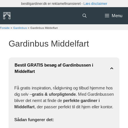
Hop
bestilgardiner.dk er reklamefinansieret -
Læs disclaimer
til
indhold
Menu
Forside
»
Gardinbus
»
Gardinbus Middelfart
Gardinbus Middelfart
Bestil GRATIS besøg af Gardinbussen i
Middelfart
Få gratis inspiration, rådgivning og tilbud hjemme hos
dig selv –
gratis & uforpligtende
. Med Gardinbussen
bliver det nemt at finde de
perfekte gardiner i
Middelfart
, der passer perfekt til dit hjem eller kontor.
Sådan fungerer det: