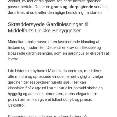
vinduer, hvilket er din garanti for, at de færdige gardiner
passer perfekt. Det er en
gratis og uforpligtende
service,
der sikrer, at du træffer den rigtige beslutning fra starten.
Skræddersyede Gardinløsninger til
Middelfarts Unikke Bebyggelser
Middelfarts boligmasse er en fascinerende blanding af
historie og modernitet. Dette stiller krav om fleksible og
tilpassede gardinløsninger, som en gardinbus er ekspert i at
levere.
I de historiske byhuse i Middelfarts centrum, med deres
ofte mindre og sprossede vinduer, er det vigtigt at vælge
gardiner, der respekterer husets sjæl. Her kan
klassiske
foldegardiner
i hør eller bomuld skabe en
hyggelig og autentisk atmosfære, mens elegante træ-
persienner
kan give et tidløst udtryk og præcis
lyskontrol.
Kontrasten findes i de nye, moderne boliger på