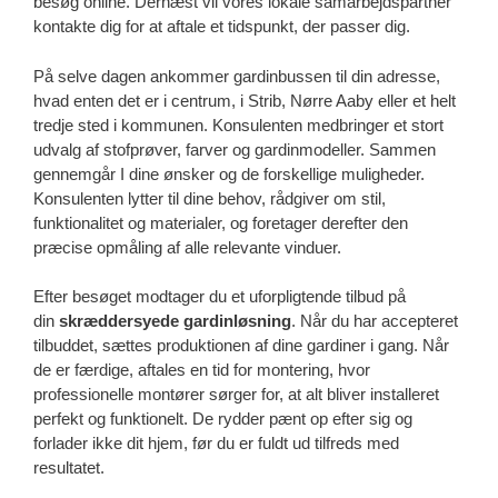
besøg online. Dernæst vil vores lokale samarbejdspartner
kontakte dig for at aftale et tidspunkt, der passer dig.
På selve dagen ankommer gardinbussen til din adresse,
hvad enten det er i centrum, i Strib, Nørre Aaby eller et helt
tredje sted i kommunen. Konsulenten medbringer et stort
udvalg af stofprøver, farver og gardinmodeller. Sammen
gennemgår I dine ønsker og de forskellige muligheder.
Konsulenten lytter til dine behov, rådgiver om stil,
funktionalitet og materialer, og foretager derefter den
præcise opmåling af alle relevante vinduer.
Efter besøget modtager du et uforpligtende tilbud på
din
skræddersyede gardinløsning
. Når du har accepteret
tilbuddet, sættes produktionen af dine gardiner i gang. Når
de er færdige, aftales en tid for montering, hvor
professionelle montører sørger for, at alt bliver installeret
perfekt og funktionelt. De rydder pænt op efter sig og
forlader ikke dit hjem, før du er fuldt ud tilfreds med
resultatet.