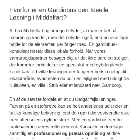
Hvorfor er en Gardinbus den Ideelle
Løsning i Middelfart?
At bo i Middelfart og omegn betyder, at man er tæt på
naturen og vandet, men det betyder også, at man skal tage
højde for de elementer, der følger med. En gardinbus-
konsulent forstår disse lokale forhold. Når vores
samarbejdspartner besøger dig, er det ikke bare en sælger,
der kommer forbi; det er en specialist med dybdegående
kendskab til, hvilke løsninger der fungerer bedst i netop dit
lokalområde, hvad enten du bor i en lejlighed med udsigt fra
Kulturøen, en villa i Strib eller et landsted nær Gamborg.
En af de største fordele er, at du undgår fejlslutninger.
Farven på en stofprøve kan se helt anderledes ud under en
butiks kunstige belysning, end den gør i din vestvendte stue
med aftensolens gyldne skær. Med en gardinbus ser du
materialerne i deres rette element. Konsulenten foretager
samtidig en
professionel og præcis opmåling
af dine