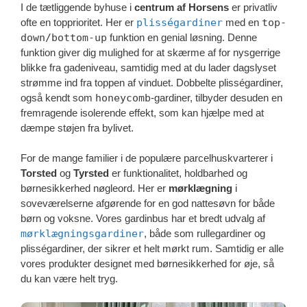
I de tætliggende byhuse i
centrum af Horsens
er privatliv
ofte en topprioritet. Her er
plisségardiner
med en
top-
down/bottom-up
funktion en genial løsning. Denne
funktion giver dig mulighed for at skærme af for nysgerrige
blikke fra gadeniveau, samtidig med at du lader dagslyset
strømme ind fra toppen af vinduet. Dobbelte plisségardiner,
også kendt som
honeycomb
-gardiner, tilbyder desuden en
fremragende isolerende effekt, som kan hjælpe med at
dæmpe støjen fra bylivet.
For de mange familier i de populære parcelhuskvarterer i
Torsted
og
Tyrsted
er funktionalitet, holdbarhed og
børnesikkerhed nøgleord. Her er
mørklægning
i
soveværelserne afgørende for en god nattesøvn for både
børn og voksne. Vores gardinbus har et bredt udvalg af
mørklægningsgardiner
, både som rullegardiner og
plisségardiner, der sikrer et helt mørkt rum. Samtidig er alle
vores produkter designet med børnesikkerhed for øje, så
du kan være helt tryg.