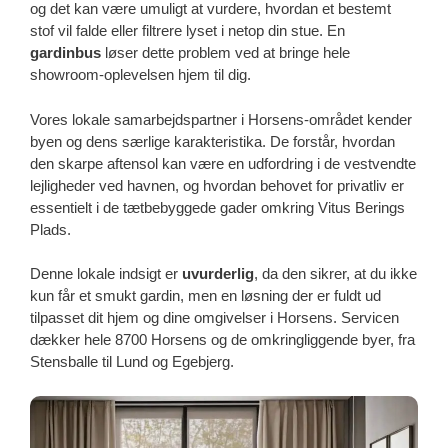
og det kan være umuligt at vurdere, hvordan et bestemt
stof vil falde eller filtrere lyset i netop din stue. En
gardinbus
løser dette problem ved at bringe hele
showroom-oplevelsen hjem til dig.
Vores lokale samarbejdspartner i Horsens-området kender
byen og dens særlige karakteristika. De forstår, hvordan
den skarpe aftensol kan være en udfordring i de vestvendte
lejligheder ved havnen, og hvordan behovet for privatliv er
essentielt i de tætbebyggede gader omkring Vitus Berings
Plads.
Denne lokale indsigt er
uvurderlig
, da den sikrer, at du ikke
kun får et smukt gardin, men en løsning der er fuldt ud
tilpasset dit hjem og dine omgivelser i Horsens. Servicen
dækker hele 8700 Horsens og de omkringliggende byer, fra
Stensballe til Lund og Egebjerg.