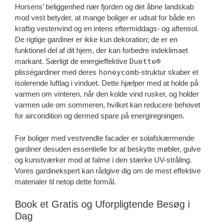
Horsens’ beliggenhed nær fjorden og det åbne landskab
mod vest betyder, at mange boliger er udsat for både en
kraftig vestenvind og en intens eftermiddags- og aftensol.
De rigtige gardiner er ikke kun dekoration; de er en
funktionel del af dit hjem, der kan forbedre indeklimaet
markant. Særligt de energieffektive
Duette®
plisségardiner med deres
honeycomb
-struktur skaber et
isolerende luftlag i vinduet. Dette hjælper med at holde på
varmen om vinteren, når den kolde vind rusker, og holder
varmen ude om sommeren, hvilket kan reducere behovet
for aircondition og dermed spare på energiregningen.
For boliger med vestvendte facader er solafskærmende
gardiner desuden essentielle for at beskytte møbler, gulve
og kunstværker mod at falme i den stærke UV-stråling.
Vores gardinekspert kan rådgive dig om de mest effektive
materialer til netop dette formål.
Book et Gratis og Uforpligtende Besøg i
Dag