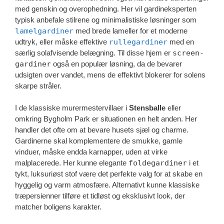
med genskin og overophedning. Her vil gardineksperten
typisk anbefale stilrene og minimalistiske løsninger som
lamelgardiner
med brede lameller for et moderne
udtryk, eller måske effektive
rullegardiner
med en
særlig solafvisende belægning. Til disse hjem er
screen-
gardiner
også en populær løsning, da de bevarer
udsigten over vandet, mens de effektivt blokerer for solens
skarpe stråler.
I de klassiske murermestervillaer i
Stensballe
eller
omkring Bygholm Park er situationen en helt anden. Her
handler det ofte om at bevare husets sjæl og charme.
Gardinerne skal komplementere de smukke, gamle
vinduer, måske endda karnapper, uden at virke
malplacerede. Her kunne elegante
foldegardiner
i et
tykt, luksuriøst stof være det perfekte valg for at skabe en
hyggelig og varm atmosfære. Alternativt kunne klassiske
træpersienner tilføre et tidløst og eksklusivt look, der
matcher boligens karakter.