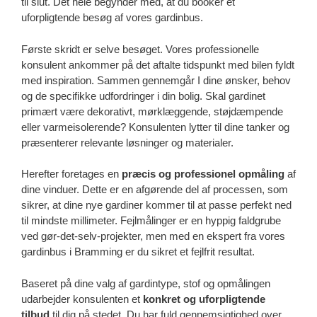
til slut. Det hele begynder med, at du booker et
uforpligtende besøg af vores gardinbus.
Første skridt er selve besøget. Vores professionelle
konsulent ankommer på det aftalte tidspunkt med bilen fyldt
med inspiration. Sammen gennemgår I dine ønsker, behov
og de specifikke udfordringer i din bolig. Skal gardinet
primært være dekorativt, mørklæggende, støjdæmpende
eller varmeisolerende? Konsulenten lytter til dine tanker og
præsenterer relevante løsninger og materialer.
Herefter foretages en
præcis og professionel opmåling
af
dine vinduer. Dette er en afgørende del af processen, som
sikrer, at dine nye gardiner kommer til at passe perfekt ned
til mindste millimeter. Fejlmålinger er en hyppig faldgrube
ved gør-det-selv-projekter, men med en ekspert fra vores
gardinbus i Bramming er du sikret et fejlfrit resultat.
Baseret på dine valg af gardintype, stof og opmålingen
udarbejder konsulenten et
konkret og uforpligtende
tilbud
til dig på stedet. Du har fuld gennemsigtighed over