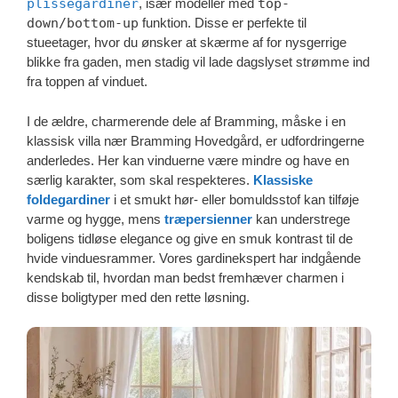
plisségardiner
, især modeller med
top-
down/bottom-up
funktion. Disse er perfekte til
stueetager, hvor du ønsker at skærme af for nysgerrige
blikke fra gaden, men stadig vil lade dagslyset strømme ind
fra toppen af vinduet.
I de ældre, charmerende dele af Bramming, måske i en
klassisk villa nær Bramming Hovedgård, er udfordringerne
anderledes. Her kan vinduerne være mindre og have en
særlig karakter, som skal respekteres.
Klassiske
foldegardiner
i et smukt hør- eller bomuldsstof kan tilføje
varme og hygge, mens
træpersienner
kan understrege
boligens tidløse elegance og give en smuk kontrast til de
hvide vinduesrammer. Vores gardinekspert har indgående
kendskab til, hvordan man bedst fremhæver charmen i
disse boligtyper med den rette løsning.